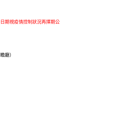
 舉辦日期視疫情控制狀況再擇期公
前瞻廳）