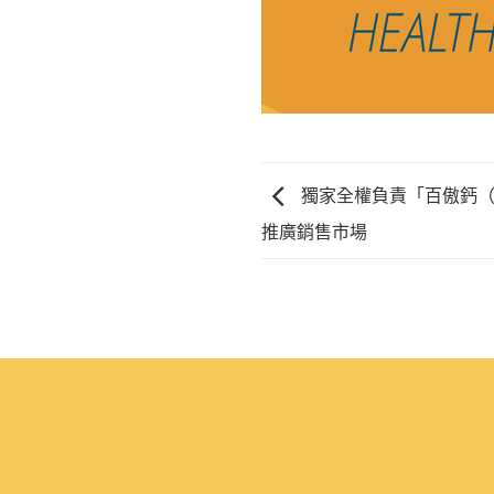
獨家全權負責「百傲鈣（B
推廣銷售市場