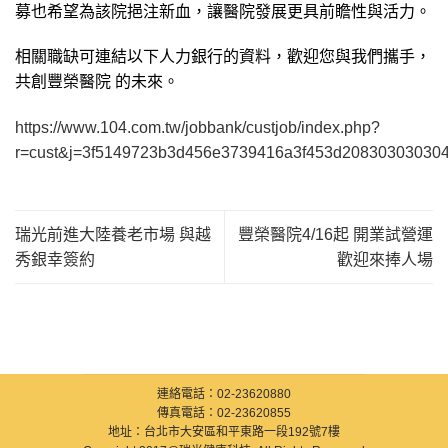
募也希望為該院挹注新血，讓醫院發展更具前瞻性與活力。
相關職缺可連結以下人力銀行的資料，歡迎您與我們攜手，
共創豐榮醫院 的未來。
https://www.104.com.tw/jobbank/custjob/index.php?
r=cust&j=3f5149723b3d456e3739416a3f453d20830303030
瑞光前進大陸養老市場 與越
豐榮醫院4/16起 開業試營運
秀銀幸簽約
歡迎來捧人場
連絡電話：02-23620880
傳真電話：02-23620855
地址：台北市大安區和平東路一段192號7樓