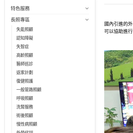
特色服務
長照專區
國內引進的外
失能照顧
可以協助進行
認知障礙
失智症
高齡照顧
醫師巡診
返家計劃
復健照護
一般管路照顧
呼吸照顧
洗腎服務
術後照顧
慢性病照顧
外勞代訓